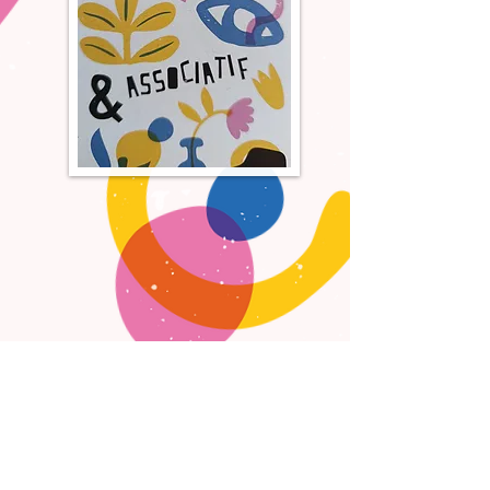
Centre Social et Culturel
du Pays Ségali
35 avenue de la gare 12 800 Naucelle / 156 avenue du centre 12