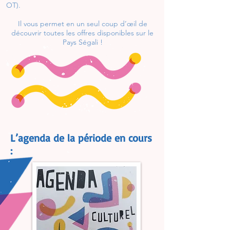
OT).
Il vous permet en un seul coup d’œil de
découvrir toutes les offres disponibles sur le
Pays Ségali !
L’agenda de la période en cours
: